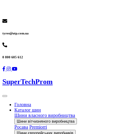
tyres@utp.com.ua
0 800 605 612
SuperTechProm
Головна
Каталог шин
Шини власного виробництва
Шини вітчизняного виробництва
Росава
Premiorri
Шини європейських виробників