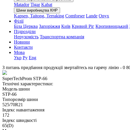
Matador
Tigar
Kabat
Шини виробництва КНР
Kapsen, Taitong, Terraking
Comforser
Lande
Onyx
Філії
Біла Церква
Запоріжжя
Київ
Кривий Ріг
Кропивницький
Підрозділи
Нерухомість
Транспортна компанія
Новини
Контакти
Мова
Укр
Ру
Eng
З питань придбання продукції звертайтесь на гарячу лінію -
0 8
SuperTechProm STP-66
Технічні характеристики:
Модель шини
STP-66
Типорозмір шини
525/70R21
Індекс навантаження
172
Індекс швидкості
65(D)