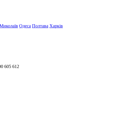
Миколаїв
Одеса
Полтава
Харків
00 605 612