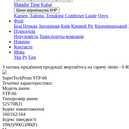
Matador
Tigar
Kabat
Шини виробництва КНР
Kapsen, Taitong, Terraking
Comforser
Lande
Onyx
Філії
Біла Церква
Запоріжжя
Київ
Кривий Ріг
Кропивницький
Підрозділи
Нерухомість
Транспортна компанія
Новини
Контакти
Мова
Укр
Ру
Eng
З питань придбання продукції звертайтесь на гарячу лінію -
0 8
SuperTechProm STP-66
Технічні характеристики:
Модель шини
STP-66
Типорозмір шини
525/70R21
Індекс навантаження
160/162/164
Індекс швидкості
100(J)/90(G)/80(F)