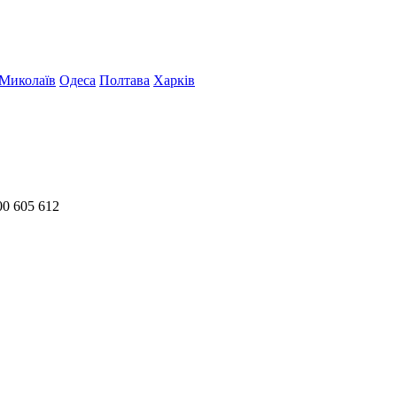
Миколаїв
Одеса
Полтава
Харків
00 605 612