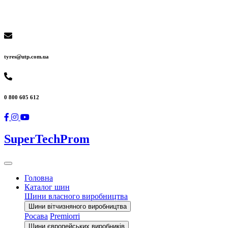
tyres@utp.com.ua
0 800 605 612
SuperTechProm
Головна
Каталог шин
Шини власного виробництва
Шини вітчизняного виробництва
Росава
Premiorri
Шини європейських виробників