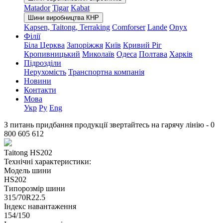
Matador
Tigar
Kabat
Шини виробництва КНР
Kapsen, Taitong, Terraking
Comforser
Lande
Onyx
Філії
Біла Церква
Запоріжжя
Київ
Кривий Ріг
Кропивницький
Миколаїв
Одеса
Полтава
Харків
Підрозділи
Нерухомість
Транспортна компанія
Новини
Контакти
Мова
Укр
Ру
Eng
З питань придбання продукції звертайтесь на гарячу лінію -
0
800 605 612
Taitong HS202
Технічні характеристики:
Модель шини
HS202
Типорозмір шини
315/70R22.5
Індекс навантаження
154/150