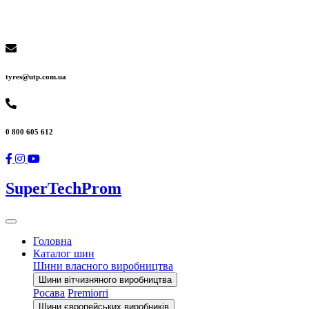
tyres@utp.com.ua
0 800 605 612
SuperTechProm
Головна
Каталог шин
Шини власного виробництва
Шини вітчизняного виробництва
Росава
Premiorri
Шини європейських виробників