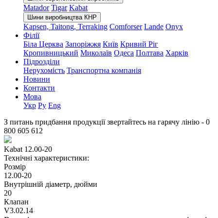
Matador
Tigar
Kabat
Шини виробництва КНР
Kapsen, Taitong, Terraking
Comforser
Lande
Onyx
Філії
Біла Церква
Запоріжжя
Київ
Кривий Ріг
Кропивницький
Миколаїв
Одеса
Полтава
Харків
Підрозділи
Нерухомість
Транспортна компанія
Новини
Контакти
Мова
Укр
Ру
Eng
З питань придбання продукції звертайтесь на гарячу лінію -
0
800 605 612
Kabat 12.00-20
Технічні характеристики:
Розмір
12.00-20
Внутрішній діаметр, дюйми
20
Клапан
V3.02.14