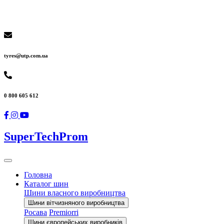
tyres@utp.com.ua
0 800 605 612
SuperTechProm
Головна
Каталог шин
Шини власного виробництва
Шини вітчизняного виробництва
Росава
Premiorri
Шини європейських виробників