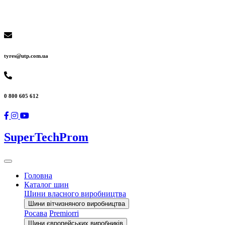
tyres@utp.com.ua
0 800 605 612
SuperTechProm
Головна
Каталог шин
Шини власного виробництва
Шини вітчизняного виробництва
Росава
Premiorri
Шини європейських виробників