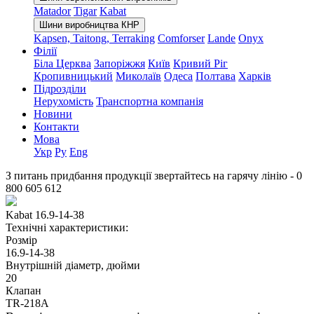
Matador
Tigar
Kabat
Шини виробництва КНР
Kapsen, Taitong, Terraking
Comforser
Lande
Onyx
Філії
Біла Церква
Запоріжжя
Київ
Кривий Ріг
Кропивницький
Миколаїв
Одеса
Полтава
Харків
Підрозділи
Нерухомість
Транспортна компанія
Новини
Контакти
Мова
Укр
Ру
Eng
З питань придбання продукції звертайтесь на гарячу лінію -
0
800 605 612
Kabat 16.9-14-38
Технічні характеристики:
Розмір
16.9-14-38
Внутрішній діаметр, дюйми
20
Клапан
TR-218A