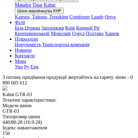
Matador
Tigar
Kabat
Шини виробництва КНР
Kapsen, Taitong, Terraking
Comforser
Lande
Onyx
Філії
Біла Церква
Запоріжжя
Київ
Кривий Ріг
Кропивницький
Миколаїв
Одеса
Полтава
Харків
Підрозділи
Нерухомість
Транспортна компанія
Новини
Контакти
Мова
Укр
Ру
Eng
З питань придбання продукції звертайтесь на гарячу лінію -
0
800 605 612
Kabat GTR-03
Технічні характеристики:
Модель шини
GTR-03
Типорозмір шини
440/80-28 (16.9-28)
Індекс навантаження
156