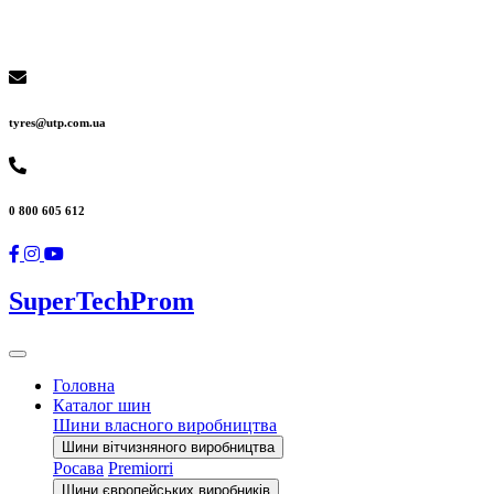
tyres@utp.com.ua
0 800 605 612
SuperTechProm
Головна
Каталог шин
Шини власного виробництва
Шини вітчизняного виробництва
Росава
Premiorri
Шини європейських виробників