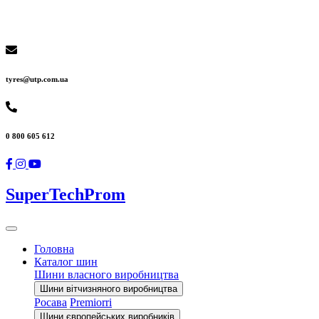
tyres@utp.com.ua
0 800 605 612
SuperTechProm
Головна
Каталог шин
Шини власного виробництва
Шини вітчизняного виробництва
Росава
Premiorri
Шини європейських виробників