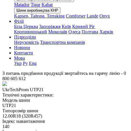
Matador
Tigar
Kabat
Шини виробництва КНР
Kapsen, Taitong, Terraking
Comforser
Lande
Onyx
Філії
Біла Церква
Запоріжжя
Київ
Кривий Ріг
Кропивницький
Миколаїв
Одеса
Полтава
Харків
Підрозділи
Нерухомість
Транспортна компанія
Новини
Контакти
Мова
Укр
Ру
Eng
З питань придбання продукції звертайтесь на гарячу лінію -
0
800 605 612
UkrTechProm UTP21
Технічні характеристики:
Модель шини
UTP21
Типорозмір шини
12.00R18 (320R457)
Індекс навантаження
140