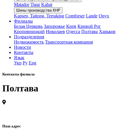
Matador
Tigar
Kabat
Шины производства КНР
Kapsen, Taitong, Terraking
Comforser
Lande
Onyx
Филиалы
Белая Церковь
Запорожье
Киев
Кривой Рог
Кропивницкий
Николаев
Одесса
Полтава
Харьков
Подразделения
Недвижимость
Транспортная компания
Новости
Контакты
Язык
Укр
Ру
Eng
Контакты филиала
Полтава
Наш адрес